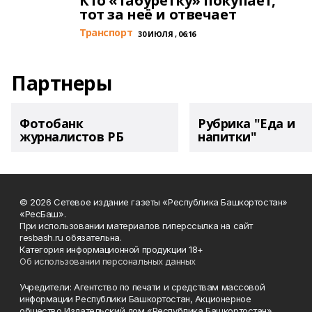
Кто «табуретку» покупает,
тот за неё и отвечает
Транспорт
30 ИЮЛЯ , 06:16
Партнеры
Фотобанк
Рубрика "Еда и
журналистов РБ
напитки"
© 2026 Сетевое издание газеты «Республика Башкортостан»
«РесБаш».
При использовании материалов гиперссылка на сайт
resbash.ru обязательна.
Категория информационной продукции 18+
Об использовании персональных данных
Учредители: Агентство по печати и средствам массовой
информации Республики Башкортостан, Акционерное
общество Издательский дом «Республика Башкортостан».