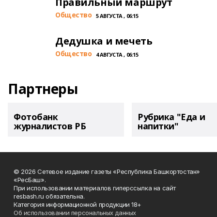
Правильный маршрут
Общество
5 АВГУСТА , 06:15
Дедушка и мечеть
Общество
4 АВГУСТА , 06:15
Партнеры
Фотобанк
Рубрика "Еда и
журналистов РБ
напитки"
© 2026 Сетевое издание газеты «Республика Башкортостан»
«РесБаш».
При использовании материалов гиперссылка на сайт
resbash.ru обязательна.
Категория информационной продукции 18+
Об использовании персональных данных