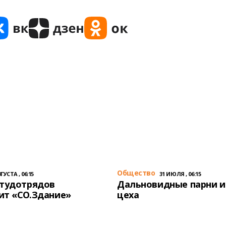
Общество
ГУСТА , 06:15
31 ИЮЛЯ , 06:15
студотрядов
Дальновидные парни и
ит «СО.Здание»
цеха