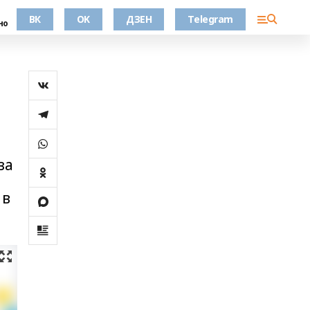
ВК
OK
ДЗЕН
Telegram
но
за
 в