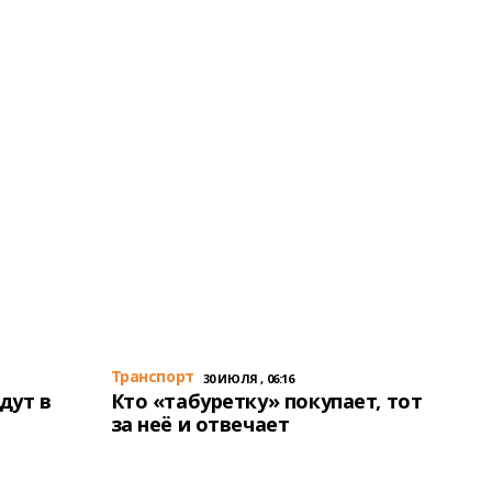
Транспорт
30 ИЮЛЯ , 06:16
дут в
Кто «табуретку» покупает, тот
за неё и отвечает