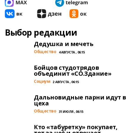
Выбор редакции
Дедушка и мечеть
Общество
4 АВГУСТА , 06:15
Бойцов студотрядов
объединит «СО.Здание»
Cоциум
2 АВГУСТА , 06:15
Дальновидные парни идут в
цеха
Общество
31 ИЮЛЯ , 06:15
Кто «табуретку» покупает,
тот за неё и отвечает