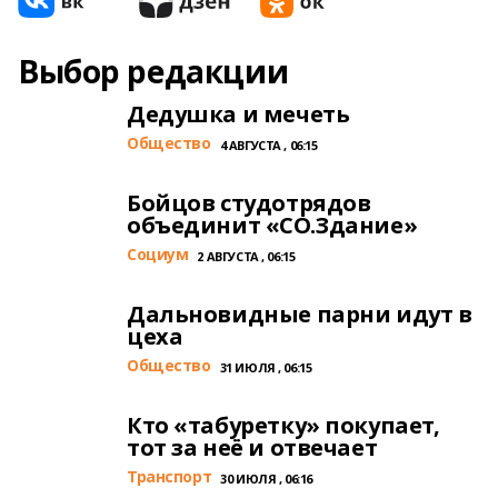
Выбор редакции
Дедушка и мечеть
Общество
4 АВГУСТА , 06:15
Бойцов студотрядов
объединит «СО.Здание»
Cоциум
2 АВГУСТА , 06:15
Дальновидные парни идут в
цеха
Общество
31 ИЮЛЯ , 06:15
Кто «табуретку» покупает,
тот за неё и отвечает
Транспорт
30 ИЮЛЯ , 06:16