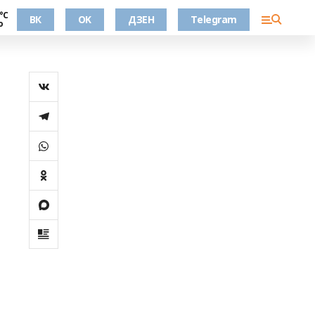
°С
ВК
OK
ДЗЕН
Telegram
о