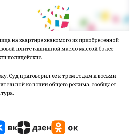
ница на квартире знакомого из приобретенной
азовой плите гашишной масло массой более
али полицейские.
у. Суд приговорил ее к трем годам и восьми
ительной колонии общего режима, сообщает
тура.