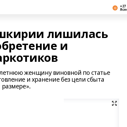
+27 
Ясн
шкирии лишилась
обретение и
аркотиков
-летнюю женщину виновной по статье
товление и хранение без цели сбыта
 размере».