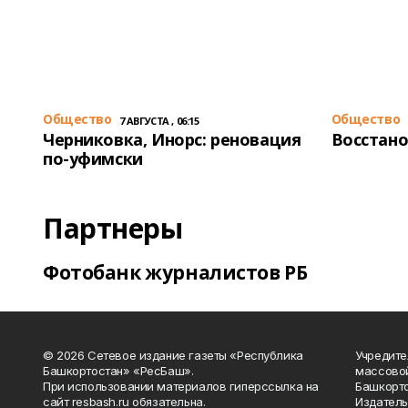
Общество
Общество
7 АВГУСТА , 06:15
Черниковка, Инорс: реновация
Восстано
по-уфимски
Партнеры
Фотобанк журналистов РБ
© 2026 Сетевое издание газеты «Республика
Учредите
Башкортостан» «РесБаш».
массово
При использовании материалов гиперссылка на
Башкорто
сайт resbash.ru обязательна.
Издатель