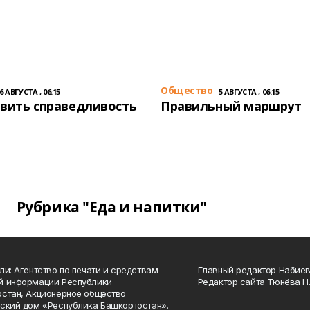
Общество
6 АВГУСТА , 06:15
5 АВГУСТА , 06:15
вить справедливость
Правильный маршрут
Рубрика "Еда и напитки"
ли: Агентство по печати и средствам
Главный редактор Набиева
й информации Республики
Редактор сайта Тюнёва Н.
стан, Акционерное общество
ский дом «Республика Башкортостан».