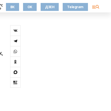
°С
ВК
OK
ДЗЕН
Telegram
о
к,