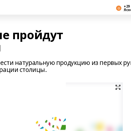
+29 
Ясн
ые пройдут
и
рести натуральную продукцию из первых ру
рации столицы.