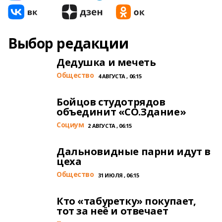
Выбор редакции
Дедушка и мечеть
Общество
4 АВГУСТА , 06:15
Бойцов студотрядов
объединит «СО.Здание»
Cоциум
2 АВГУСТА , 06:15
Дальновидные парни идут в
цеха
Общество
31 ИЮЛЯ , 06:15
Кто «табуретку» покупает,
тот за неё и отвечает