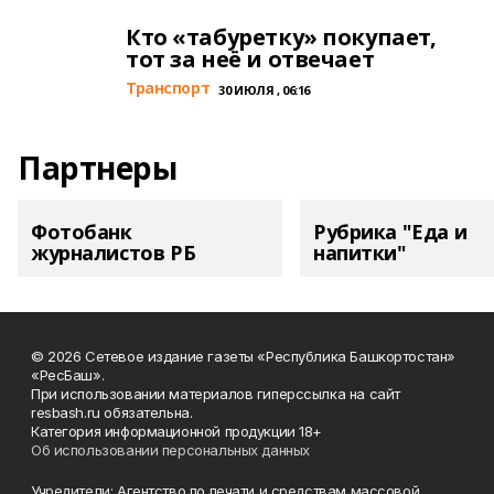
Кто «табуретку» покупает,
тот за неё и отвечает
Транспорт
30 ИЮЛЯ , 06:16
Партнеры
Фотобанк
Рубрика "Еда и
журналистов РБ
напитки"
© 2026 Сетевое издание газеты «Республика Башкортостан»
«РесБаш».
При использовании материалов гиперссылка на сайт
resbash.ru обязательна.
Категория информационной продукции 18+
Об использовании персональных данных
Учредители: Агентство по печати и средствам массовой