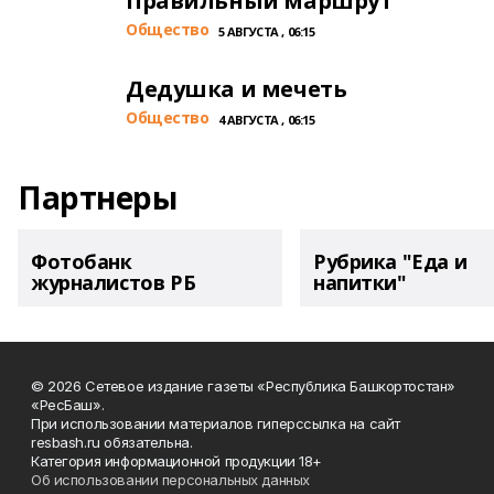
Правильный маршрут
Общество
5 АВГУСТА , 06:15
Дедушка и мечеть
Общество
4 АВГУСТА , 06:15
Партнеры
Фотобанк
Рубрика "Еда и
журналистов РБ
напитки"
© 2026 Сетевое издание газеты «Республика Башкортостан»
«РесБаш».
При использовании материалов гиперссылка на сайт
resbash.ru обязательна.
Категория информационной продукции 18+
Об использовании персональных данных