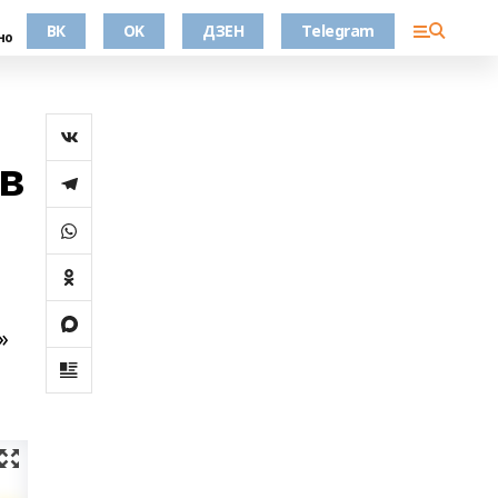
ВК
OK
ДЗЕН
Telegram
но
в
»