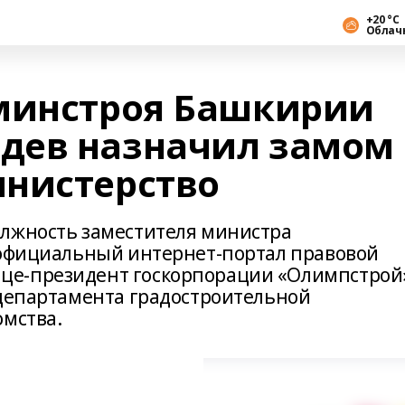
+20 °С
Облач
минстроя Башкирии
дев назначил замом 
нистерство
олжность заместителя министра
 официальный интернет-портал правовой
це-президент госкорпорации «Олимпстрой
 департамента градостроительной
омства.