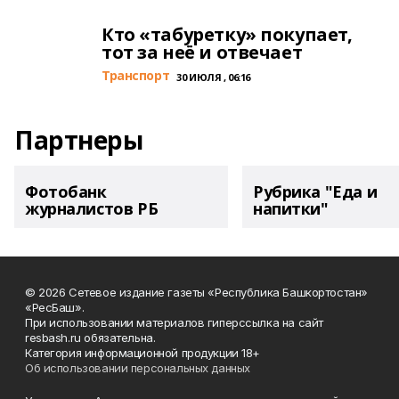
Кто «табуретку» покупает,
тот за неё и отвечает
Транспорт
30 ИЮЛЯ , 06:16
Партнеры
Фотобанк
Рубрика "Еда и
журналистов РБ
напитки"
© 2026 Сетевое издание газеты «Республика Башкортостан»
«РесБаш».
При использовании материалов гиперссылка на сайт
resbash.ru обязательна.
Категория информационной продукции 18+
Об использовании персональных данных