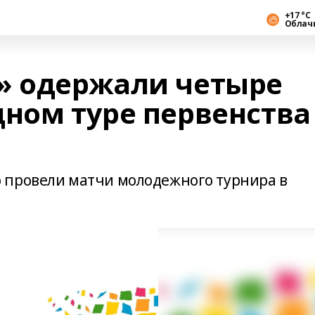
+17 °С
Облач
» одержали четыре
дном туре первенства
 провели матчи молодежного турнира в