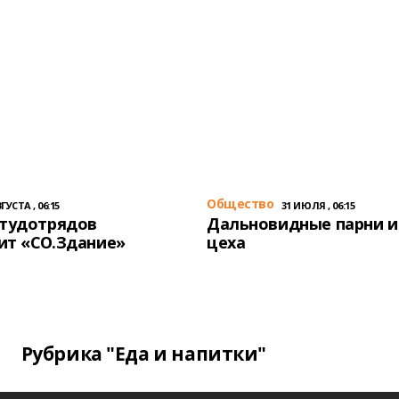
Общество
ГУСТА , 06:15
31 ИЮЛЯ , 06:15
студотрядов
Дальновидные парни и
ит «СО.Здание»
цеха
Рубрика "Еда и напитки"