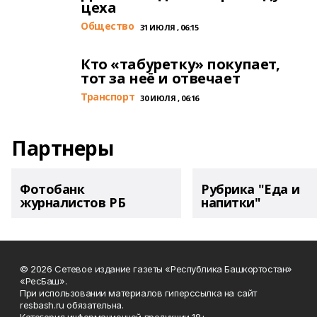
цеха
Общество
31 ИЮЛЯ , 06:15
Кто «табуретку» покупает,
тот за неё и отвечает
Транспорт
30 ИЮЛЯ , 06:16
Партнеры
Фотобанк
Рубрика "Еда и
журналистов РБ
напитки"
© 2026 Сетевое издание газеты «Республика Башкортостан»
«РесБаш».
При использовании материалов гиперссылка на сайт
resbash.ru обязательна.