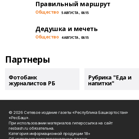
Правильный маршрут
Общество
5 АВГУСТА , 06:15
Дедушка и мечеть
Общество
4 АВГУСТА , 06:15
Партнеры
Фотобанк
Рубрика "Еда и
журналистов РБ
напитки"
© 2026 Сетевое издание газеты «Республика Башкортостан»
«РесБаш».
При использовании материалов гиперссылка на сайт
resbash.ru обязательна.
Категория информационной продукции 18+
Об использовании персональных данных