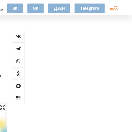
ВК
OK
ДЗЕН
Telegram
но
о