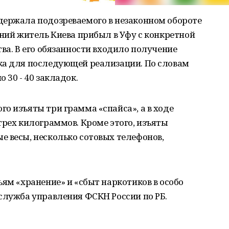
держала подозреваемого в незаконном обороте
тний житель Киева прибыл в Уфу с конкретной
ва. В его обязанности входило получение
ка для последующей реализации. По словам
 30 - 40 закладок.
о изъяты три грамма «спайса», а в ходе
трех килограммов. Кроме этого, изъяты
 весы, несколько сотовых телефонов,
ьям «хранение» и «сбыт наркотиков в особо
служба управления ФСКН России по РБ.