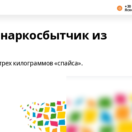
+30 
Ясн
 наркосбытчик из
 трех килограммов «спайса».