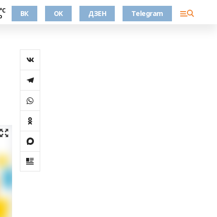
°С
ВК
OK
ДЗЕН
Telegram
о