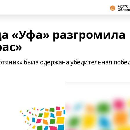
+23 °С
Облач
а «Уфа» разгромила
рас»
фтяник» была одержана убедительная побе