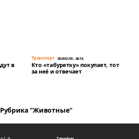
Транспорт
30 ИЮЛЯ , 06:16
дут в
Кто «табуретку» покупает, тот
за неё и отвечает
Рубрика "Животные"
 Г. Р.
Телефон