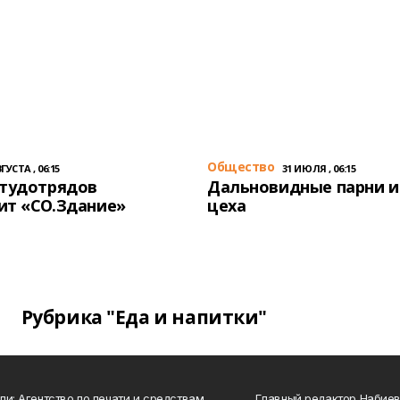
Общество
ГУСТА , 06:15
31 ИЮЛЯ , 06:15
студотрядов
Дальновидные парни и
ит «СО.Здание»
цеха
Рубрика "Еда и напитки"
ли: Агентство по печати и средствам
Главный редактор Набиева