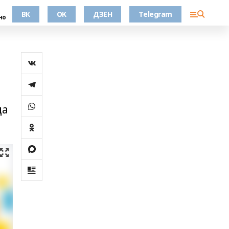
ВК
OK
ДЗЕН
Telegram
но
да