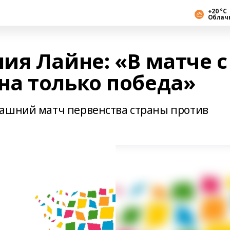
+20 °С
Облач
ия Лайне: «В матче с
а только победа»
машний матч первенства страны против