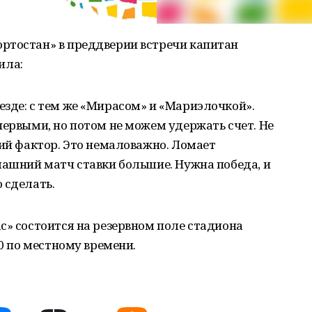
ртостан» в преддверии встречи капитан
ила:
зде: с тем же «Мирасом» и «Мариэлочкой».
первыми, но потом не можем удержать счет. Не
кий фактор. Это немаловажно. Ломает
машний матч ставки большие. Нужна победа, и
 сделать.
с» состоится на резервном поле стадиона
00 по местному времени.