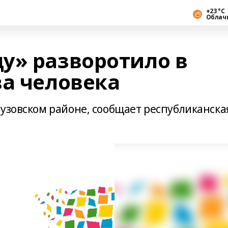
+23 °С
Облач
у» разворотило в
ва человека
еузовском районе, сообщает республиканска