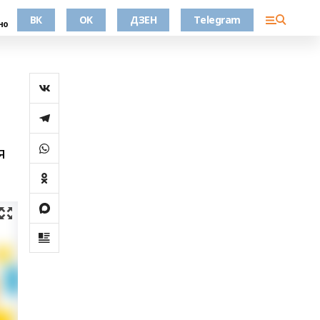
ВК
OK
ДЗЕН
Telegram
но
я