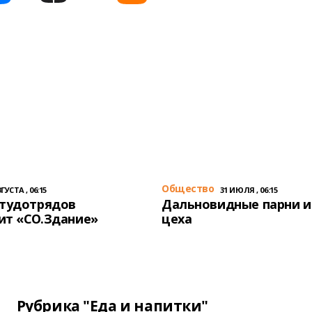
Общество
ГУСТА , 06:15
31 ИЮЛЯ , 06:15
студотрядов
Дальновидные парни и
ит «СО.Здание»
цеха
Рубрика "Еда и напитки"