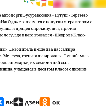
автодорги Бусурмановка - Нугуш - Сергеево
 «Иж Ода» столкнулся с попутным трактором с
вушка и прицеп опрокинулись, причем
олосу, где в него врезался «Шевроле Клан».
ды». Ее водитель и еще два пассажира
я Мелеуза, госпитализированы. С ушибами в
еля иномарки, их семилетний сын,
нница, учащаяся в десятом классе одной из