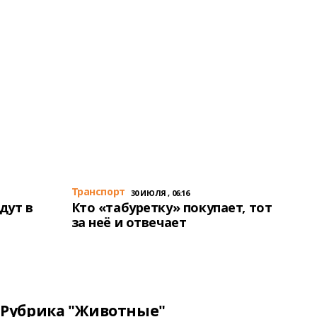
Транспорт
30 ИЮЛЯ , 06:16
дут в
Кто «табуретку» покупает, тот
за неё и отвечает
Рубрика "Животные"