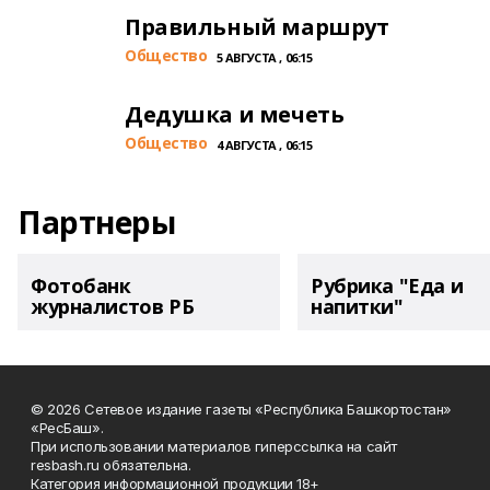
Правильный маршрут
Общество
5 АВГУСТА , 06:15
Дедушка и мечеть
Общество
4 АВГУСТА , 06:15
Партнеры
Фотобанк
Рубрика "Еда и
журналистов РБ
напитки"
© 2026 Сетевое издание газеты «Республика Башкортостан»
«РесБаш».
При использовании материалов гиперссылка на сайт
resbash.ru обязательна.
Категория информационной продукции 18+