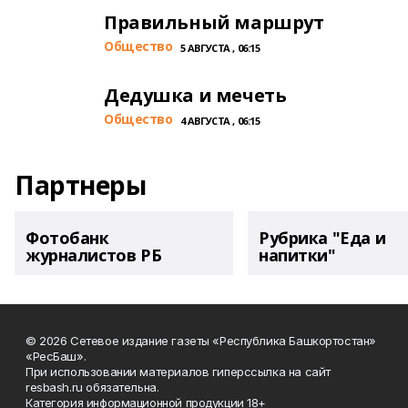
Правильный маршрут
Общество
5 АВГУСТА , 06:15
Дедушка и мечеть
Общество
4 АВГУСТА , 06:15
Партнеры
Фотобанк
Рубрика "Еда и
журналистов РБ
напитки"
© 2026 Сетевое издание газеты «Республика Башкортостан»
«РесБаш».
При использовании материалов гиперссылка на сайт
resbash.ru обязательна.
Категория информационной продукции 18+