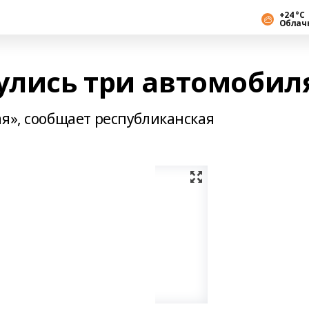
+24 °С
Облач
нулись три автомобил
ая», сообщает республиканская