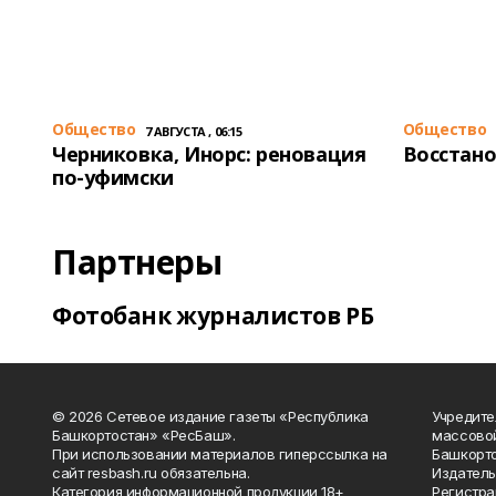
Общество
Общество
7 АВГУСТА , 06:15
Черниковка, Инорс: реновация
Восстано
по-уфимски
Партнеры
Фотобанк журналистов РБ
© 2026 Сетевое издание газеты «Республика
Учредите
Башкортостан» «РесБаш».
массово
При использовании материалов гиперссылка на
Башкорто
сайт resbash.ru обязательна.
Издатель
Категория информационной продукции 18+
Регистра