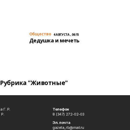
Общество
4 АВГУСТА , 06:15
Дедушка и мечеть
Рубрика "Животные"
 Г. Р.
Телефон
 Р.
8 (347) 272-02-03
Эл. почта
gazeta_rb@mail.ru