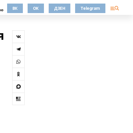
ВК
OK
ДЗЕН
Telegram
но
я