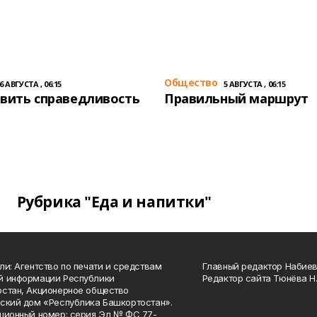
Общество
6 АВГУСТА , 06:15
5 АВГУСТА , 06:15
вить справедливость
Правильный маршрут
Рубрика "Еда и напитки"
ли: Агентство по печати и средствам
Главный редактор Набиева
й информации Республики
Редактор сайта Тюнёва Н.
стан, Акционерное общество
ский дом «Республика Башкортостан».
ционный номер: серия Эл № ФС 77-