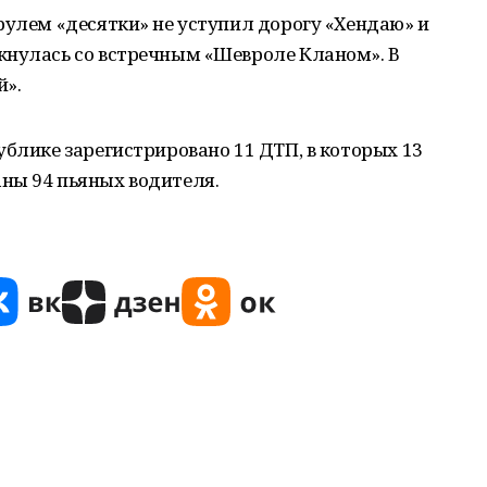
рулем «десятки» не уступил дорогу «Хендаю» и
кнулась со встречным «Шевроле Кланом». В
й».
ублике зарегистрировано 11 ДТП, в которых 13
ны 94 пьяных водителя.