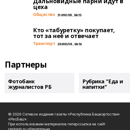
Дальновидные парни идут в
цеха
Общество
31 ИЮЛЯ , 06:15
Кто «табуретку» покупает,
тот за неё и отвечает
Транспорт
30 ИЮЛЯ , 06:16
Партнеры
Фотобанк
Рубрика "Еда и
журналистов РБ
напитки"
© 2026 Сетевое издание газеты «Республика Башкортостан»
«РесБаш».
При использовании материалов гиперссылка на сайт
resbash.ru обязательна.