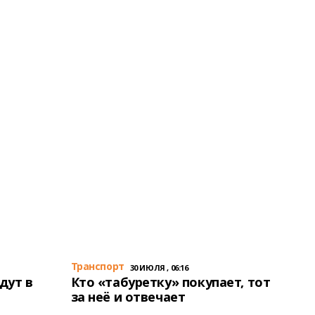
Транспорт
30 ИЮЛЯ , 06:16
дут в
Кто «табуретку» покупает, тот
за неё и отвечает