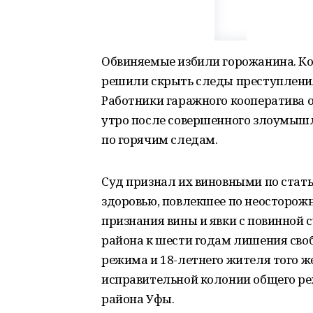
Обвиняемые избили горожанина. К
решили скрыть следы преступления и
Работники гаражного кооператива
утро после совершенного злоумыш
по горячим следам.
Суд признал их виновными по стат
здоровью, повлекшее по неосторожн
признания вины и явки с повинной 
района к шести годам лишения сво
режима и 18-летнего жителя того ж
исправительной колонии общего ре
района Уфы.