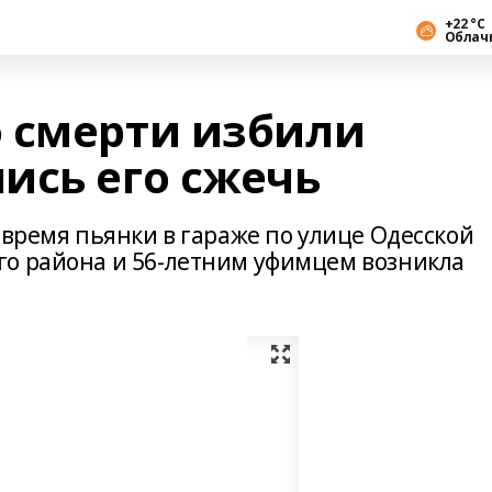
+22 °С
Облач
 смерти избили
ись его сжечь
 время пьянки в гараже по улице Одесской
о района и 56-летним уфимцем возникла