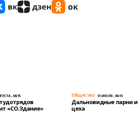
Общество
ГУСТА , 06:15
31 ИЮЛЯ , 06:15
студотрядов
Дальновидные парни и
ит «СО.Здание»
цеха