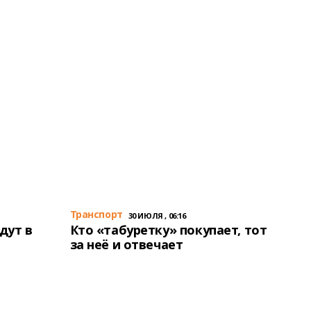
Транспорт
30 ИЮЛЯ , 06:16
дут в
Кто «табуретку» покупает, тот
за неё и отвечает