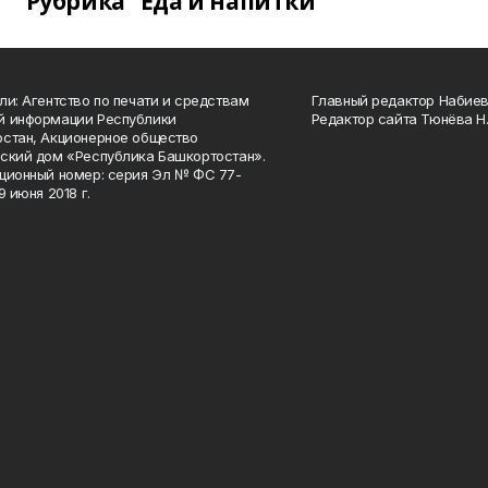
Рубрика "Еда и напитки"
ли: Агентство по печати и средствам
Главный редактор Набиева
й информации Республики
Редактор сайта Тюнёва Н.
стан, Акционерное общество
ский дом «Республика Башкортостан».
ционный номер: серия Эл № ФС 77-
9 июня 2018 г.