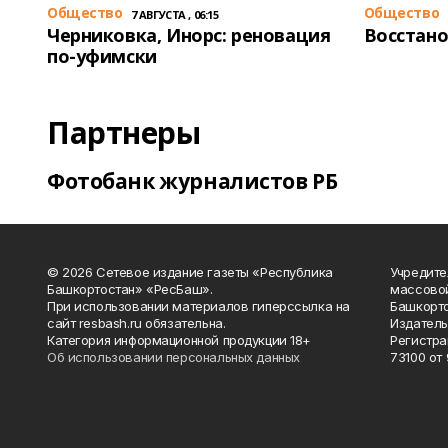
Общество
Общество
7 АВГУСТА , 06:15
Черниковка, Инорс: реновация
Восстано
по-уфимски
Партнеры
Фотобанк журналистов РБ
© 2026 Сетевое издание газеты «Республика
Учредите
Башкортостан» «РесБаш».
массово
При использовании материалов гиперссылка на
Башкорто
сайт resbash.ru обязательна.
Издатель
Категория информационной продукции 18+
Регистра
Об использовании персональных данных
73100 от 