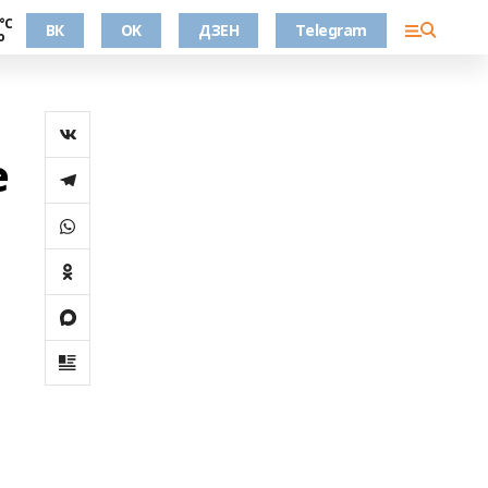
°С
ВК
OK
ДЗЕН
Telegram
о
е