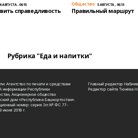
Общество
6 АВГУСТА , 06:15
5 АВГУСТА , 06:15
вить справедливость
Правильный маршрут
Рубрика "Еда и напитки"
ли: Агентство по печати и средствам
Главный редактор Набиева
й информации Республики
Редактор сайта Тюнёва Н.
стан, Акционерное общество
ский дом «Республика Башкортостан».
ционный номер: серия Эл № ФС 77-
9 июня 2018 г.