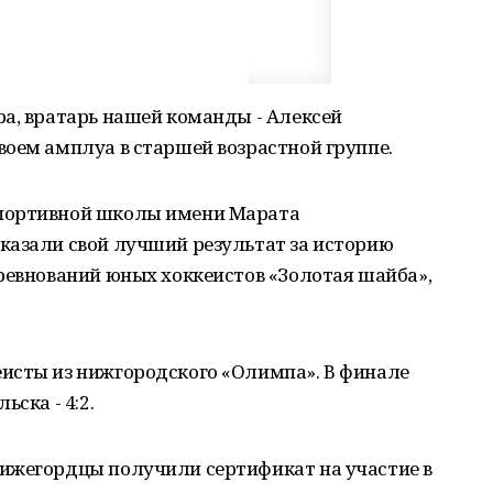
а, вратарь нашей команды - Алексей
оем амплуа в старшей возрастной группе.
портивной школы имени Марата
казали свой лучший результат за историю
ревнований юных хоккеистов «Золотая шайба»,
исты из нижгородского «Олимпа». В финале
ска - 4:2.
ижегордцы получили сертификат на участие в