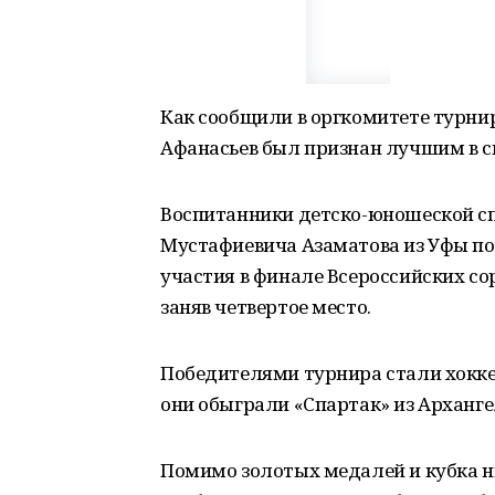
Как сообщили в оргкомитете турнир
Афанасьев был признан лучшим в св
Воспитанники детско-юношеской с
Мустафиевича Азаматова из Уфы по
участия в финале Всероссийских со
заняв четвертое место.
Победителями турнира стали хокке
они обыграли «Спартак» из Архангель
Помимо золотых медалей и кубка н