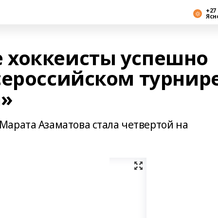
+27 
Ясн
 хоккеисты успешно
сероссийском турнир
а»
арата Азаматова стала четвертой на