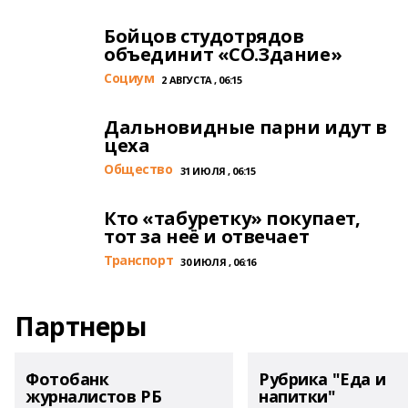
Бойцов студотрядов
объединит «СО.Здание»
Cоциум
2 АВГУСТА , 06:15
Дальновидные парни идут в
цеха
Общество
31 ИЮЛЯ , 06:15
Кто «табуретку» покупает,
тот за неё и отвечает
Транспорт
30 ИЮЛЯ , 06:16
Партнеры
Фотобанк
Рубрика "Еда и
журналистов РБ
напитки"