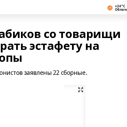
+24 °С
Облач
Бабиков со товарищи
рать эстафету на
ропы
онистов заявлены 22 сборные.