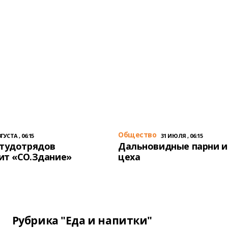
Общество
ГУСТА , 06:15
31 ИЮЛЯ , 06:15
студотрядов
Дальновидные парни и
ит «СО.Здание»
цеха
Рубрика "Еда и напитки"