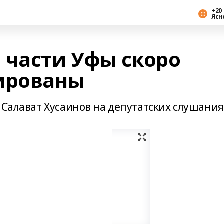
+20 
Ясн
 части Уфы скоро
ированы
 Салават Хусаинов на депутатских слушания