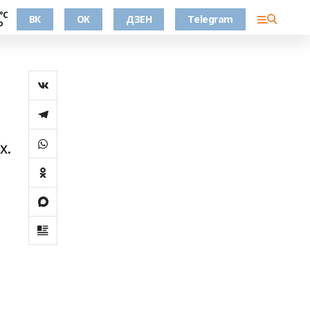
°С
ВК
OK
ДЗЕН
Telegram
о
х.