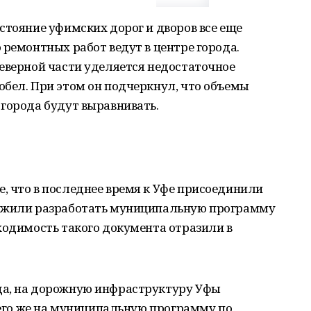
стояние уфимских дорог и дворов все еще
 ремонтных работ ведут в центре города.
еверной части уделяется недостаточное
обел. При этом он подчеркнул, что объемы
города будут выравнивать.
, что в последнее время к Уфе присоединили
ложили разработать муниципальную программу
ходимость такого документа отразили в
да, на дорожную инфраструктуру Уфы
всего же на муниципальную программу по