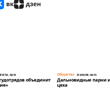
Общество
ГУСТА , 06:15
31 ИЮЛЯ , 06:15
тудотрядов объединит
Дальновидные парни и
ние»
цеха