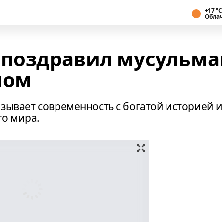
+17 °С
Обла
 поздравил мусульма
мом
язывает современность с богатой историей 
го мира.