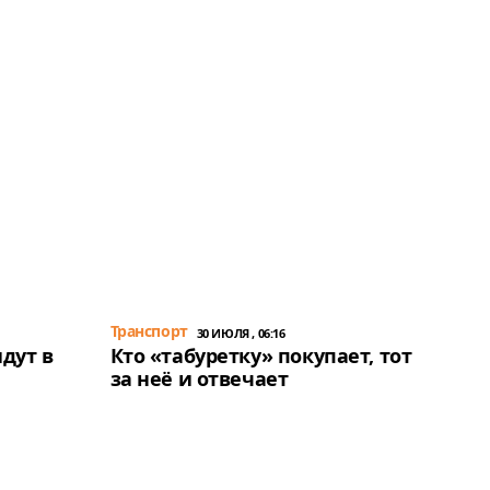
Транспорт
30 ИЮЛЯ , 06:16
дут в
Кто «табуретку» покупает, тот
за неё и отвечает