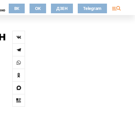
ВК
OK
ДЗЕН
Telegram
чно
н
и