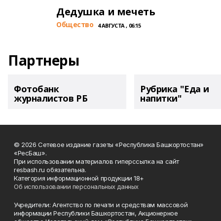
Дедушка и мечеть
Общество
4 АВГУСТА , 06:15
Партнеры
Фотобанк
Рубрика "Еда и
журналистов РБ
напитки"
© 2026 Сетевое издание газеты «Республика Башкортостан»
«РесБаш».
При использовании материалов гиперссылка на сайт
resbash.ru обязательна.
Категория информационной продукции 18+
Об использовании персональных данных
Учредители: Агентство по печати и средствам массовой
информации Республики Башкортостан, Акционерное