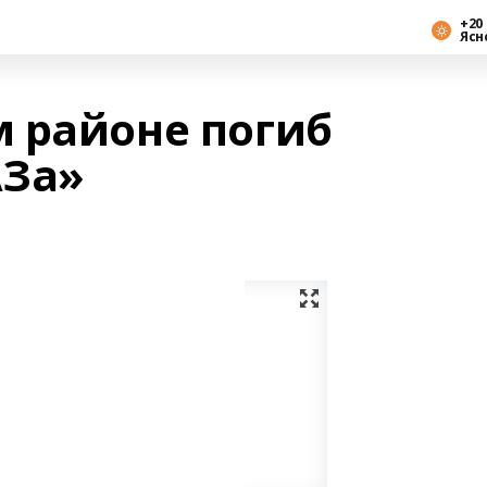
+20 
Ясн
 районе погиб
АЗа»