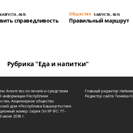
Общество
6 АВГУСТА , 06:15
5 АВГУСТА , 06:15
вить справедливость
Правильный маршрут
Рубрика "Еда и напитки"
ли: Агентство по печати и средствам
Главный редактор Набиева
й информации Республики
Редактор сайта Тюнёва Н.
стан, Акционерное общество
ский дом «Республика Башкортостан».
ционный номер: серия Эл № ФС 77-
9 июня 2018 г.