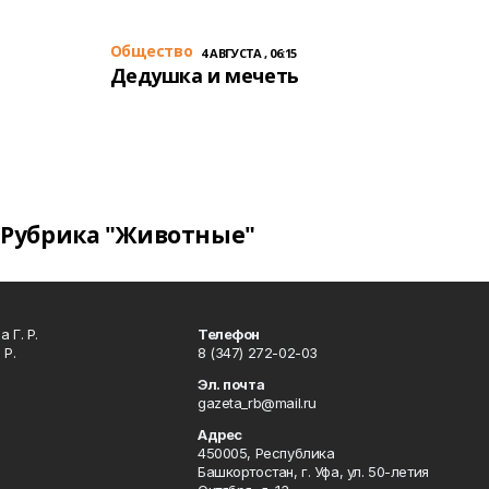
Общество
4 АВГУСТА , 06:15
Дедушка и мечеть
Рубрика "Животные"
 Г. Р.
Телефон
 Р.
8 (347) 272-02-03
Эл. почта
gazeta_rb@mail.ru
Адрес
450005, Республика
Башкортостан, г. Уфа, ул. 50-летия