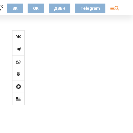
°С
ВК
OK
ДЗЕН
Telegram
о