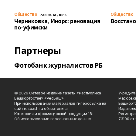
Общество
Общество
7 АВГУСТА , 06:15
Черниковка, Инорс: реновация
Восстано
по-уфимски
Партнеры
Фотобанк журналистов РБ
© 2026 Сетевое издание газеты «Республика
Учредите
Башкортостан» «РесБаш».
массово
При использовании материалов гиперссылка на
Башкорто
сайт resbash.ru обязательна.
Издатель
Категория информационной продукции 18+
Регистра
Об использовании персональных данных
73100 от 