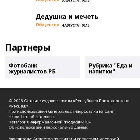
5 АВГУСТА , 06:15
Дедушка и мечеть
Общество
4 АВГУСТА , 06:15
Партнеры
Фотобанк
Рубрика "Еда и
журналистов РБ
напитки"
© 2026 Сетевое издание газеты «Республика Башкортостан»
«РесБаш».
При использовании материалов гиперссылка на сайт
resbash.ru обязательна.
Категория информационной продукции 18+
Об использовании персональных данных
Учредители: Агентство по печати и средствам массовой