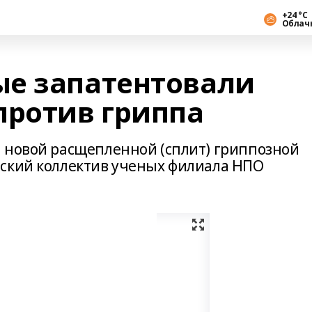
+24 °С
Облач
е запатентовали
против гриппа
 новой расщепленной (сплит) гриппозной
рский коллектив ученых филиала НПО