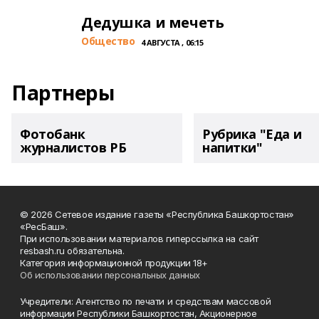
Дедушка и мечеть
Общество
4 АВГУСТА , 06:15
Партнеры
Фотобанк
Рубрика "Еда и
журналистов РБ
напитки"
© 2026 Сетевое издание газеты «Республика Башкортостан»
«РесБаш».
При использовании материалов гиперссылка на сайт
resbash.ru обязательна.
Категория информационной продукции 18+
Об использовании персональных данных
Учредители: Агентство по печати и средствам массовой
информации Республики Башкортостан, Акционерное