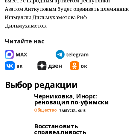
вместе с народным артистом республики
Азатом Аиткуловым будет оценивать племянник
Ишмуллы Дильмухаметова Риф
Дильмухаметов.
Читайте нас
Выбор редакции
Черниковка, Инорс:
реновация по-уфимски
Общество
7 АВГУСТА , 06:15
Восстановить
справедливость