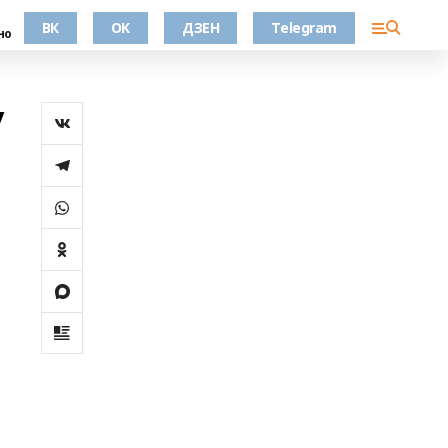
ВК
OK
ДЗЕН
Telegram
но
у