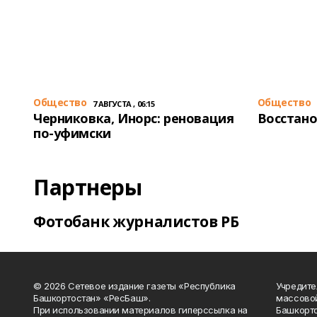
Общество
Общество
7 АВГУСТА , 06:15
Черниковка, Инорс: реновация
Восстано
по-уфимски
Партнеры
Фотобанк журналистов РБ
© 2026 Сетевое издание газеты «Республика
Учредите
Башкортостан» «РесБаш».
массово
При использовании материалов гиперссылка на
Башкорто