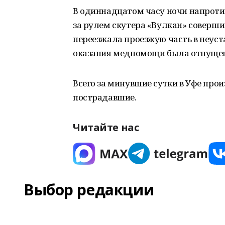
В одиннадцатом часу ночи напроти
за рулем скутера «Вулкан» соверши
переезжала проезжую часть в неус
оказания медпомощи была отпущен
Всего за минувшие сутки в Уфе прои
пострадавшие.
Читайте нас
Выбор редакции