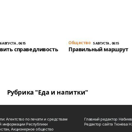
Общество
6 АВГУСТА , 06:15
5 АВГУСТА , 06:15
вить справедливость
Правильный маршрут
Рубрика "Еда и напитки"
ли: Агентство по печати и средствам
Главный редактор Набиева
й информации Республики
Редактор сайта Тюнёва Н.
стан, Акционерное общество