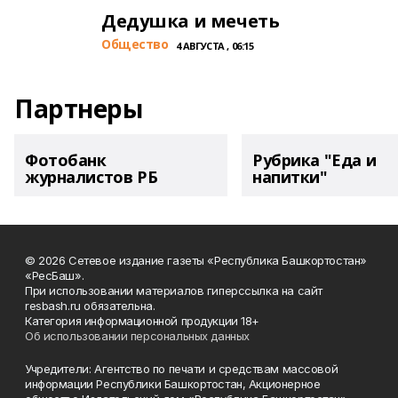
Дедушка и мечеть
Общество
4 АВГУСТА , 06:15
Партнеры
Фотобанк
Рубрика "Еда и
журналистов РБ
напитки"
© 2026 Сетевое издание газеты «Республика Башкортостан»
«РесБаш».
При использовании материалов гиперссылка на сайт
resbash.ru обязательна.
Категория информационной продукции 18+
Об использовании персональных данных
Учредители: Агентство по печати и средствам массовой
информации Республики Башкортостан, Акционерное