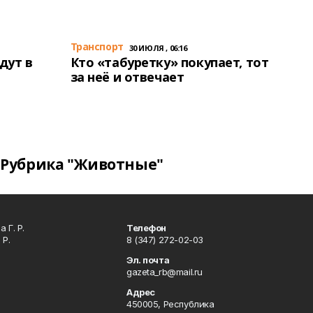
Транспорт
30 ИЮЛЯ , 06:16
дут в
Кто «табуретку» покупает, тот
за неё и отвечает
Рубрика "Животные"
 Г. Р.
Телефон
 Р.
8 (347) 272-02-03
Эл. почта
gazeta_rb@mail.ru
Адрес
450005, Республика