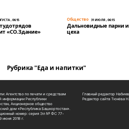
Общество
ГУСТА , 06:15
31 ИЮЛЯ , 06:15
студотрядов
Дальновидные парни и
ит «СО.Здание»
цеха
Рубрика "Еда и напитки"
ли: Агентство по печати и средствам
Главный редактор Набиева
й информации Республики
Редактор сайта Тюнёва Н.
стан, Акционерное общество
ский дом «Республика Башкортостан».
ционный номер: серия Эл № ФС 77-
9 июня 2018 г.