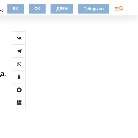
ВК
OK
ДЗЕН
Telegram
но
а,