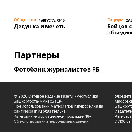
Общество
Cоциум
4 АВГУСТА , 06:15
2 АВ
Дедушка и мечеть
Бойцов 
объедин
Партнеры
Фотобанк журналистов РБ
© 2026 Сетевое издание газеты «Республика
Учредите
Башкортостан» «РесБаш».
массово
При использовании материалов гиперссылка на
Башкорто
сайт resbash.ru обязательна.
Издатель
Категория информационной продукции 18+
Регистра
Об использовании персональных данных
73100 от 