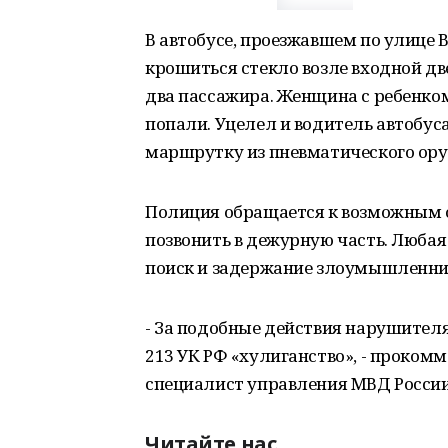
В автобусе, проезжавшем по улице 
крошиться стекло возле входной дв
два пассажира. Женщина с ребенком 
попали. Уцелел и водитель автобус
маршрутку из пневматического ору
Полиция обращается к возможным 
позвонить в дежурную часть. Люба
поиск и задержание злоумышленни
- За подобные действия нарушителя
213 УК РФ «хулиганство», - проком
специалист управления МВД России
Читайте нас