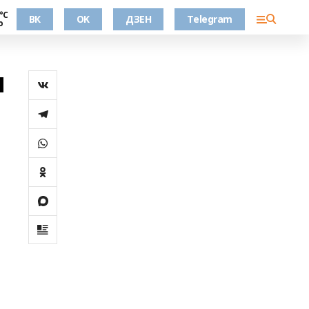
°С
ВК
OK
ДЗЕН
Telegram
о
и