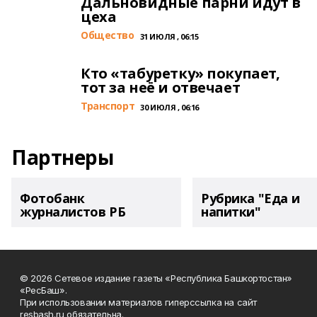
Дальновидные парни идут в
цеха
Общество
31 ИЮЛЯ , 06:15
Кто «табуретку» покупает,
тот за неё и отвечает
Транспорт
30 ИЮЛЯ , 06:16
Партнеры
Фотобанк
Рубрика "Еда и
журналистов РБ
напитки"
© 2026 Сетевое издание газеты «Республика Башкортостан»
«РесБаш».
При использовании материалов гиперссылка на сайт
resbash.ru обязательна.