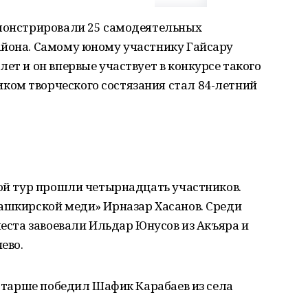
емонстрировали 25 самодеятельных
айона. Самому юному участнику Гайсару
ет и он впервые участвует в конкурсе такого
ом творческого состязания стал 84-летний
рой тур прошли четырнадцать участников.
Башкирской меди» Ирназар Хасанов. Среди
места завоевали Ильдар Юнусов из Акъяра и
ево.
и старше победил Шафик Карабаев из села