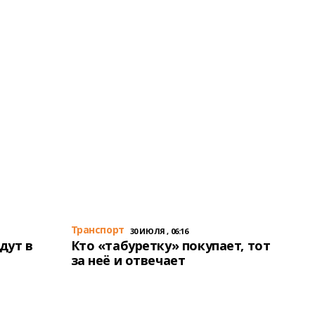
Транспорт
30 ИЮЛЯ , 06:16
дут в
Кто «табуретку» покупает, тот
за неё и отвечает