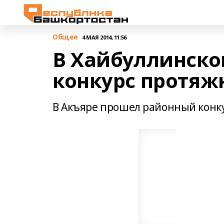
Общее
4 МАЯ 2014, 11:56
В Хайбуллинско
конкурс протяж
В Акъяре прошел районный конку