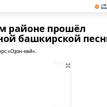
+18 
Ясн
м районе прошёл
ной башкирской песн
рс «Оҙон-көй».