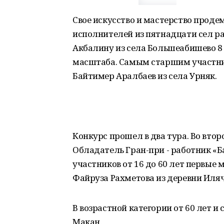
Свое искусство и мастерство прод
исполнителей из пятнадцати сел р
Акбалину из села Большеабишево 8 л
масштаба. Самым старшим участник
Байтимер Аралбаев из села Урняк.
Конкурс прошел в два тура. Во вто
Обладатель Гран-при - работник «
участников от 16 до 60 лет первые 
Файруза Рахметова из деревни Иляч
В возрастной категории от 60 лет 
Макан.