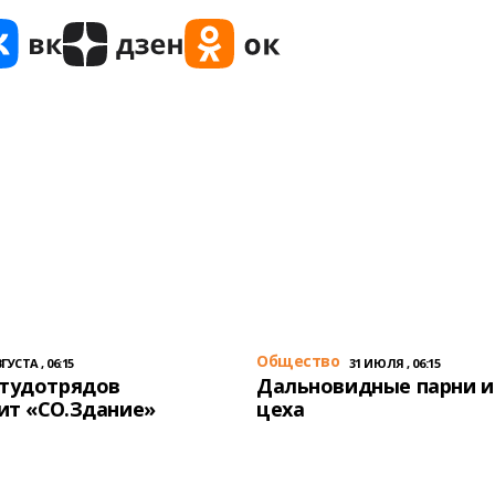
Общество
ГУСТА , 06:15
31 ИЮЛЯ , 06:15
студотрядов
Дальновидные парни и
ит «СО.Здание»
цеха