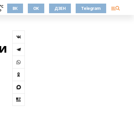
°С
ВК
OK
ДЗЕН
Telegram
о
и