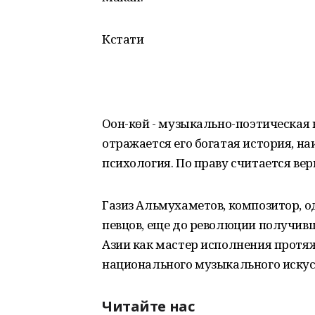
Кстати
Оҙон-көй - музыкально-поэтическая
отражается его богатая история, н
психология. По праву считается ве
Газиз Альмухаметов, композитор, 
певцов, еще до революции получивш
Азии как мастер исполнения протяж
национального музыкального искус
Читайте нас