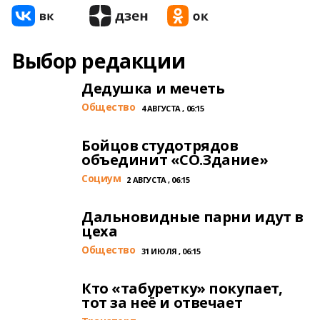
Выбор редакции
Дедушка и мечеть
Общество
4 АВГУСТА , 06:15
Бойцов студотрядов
объединит «СО.Здание»
Cоциум
2 АВГУСТА , 06:15
Дальновидные парни идут в
цеха
Общество
31 ИЮЛЯ , 06:15
Кто «табуретку» покупает,
тот за неё и отвечает