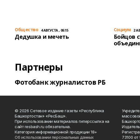
Общество
Cоциум
4 АВГУСТА , 06:15
2 АВ
Дедушка и мечеть
Бойцов 
объедин
Партнеры
Фотобанк журналистов РБ
© 2026 Сетевое издание газеты «Республика
Учредите
Башкортостан» «РесБаш».
массово
При использовании материалов гиперссылка на
Башкорто
сайт resbash.ru обязательна.
Издатель
Категория информационной продукции 18+
Регистра
Об использовании персональных данных
73100 от 