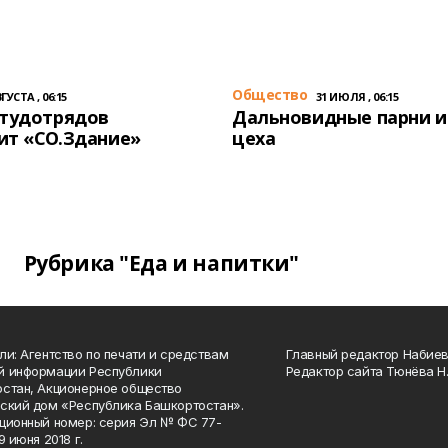
Общество
ГУСТА , 06:15
31 ИЮЛЯ , 06:15
студотрядов
Дальновидные парни и
ит «СО.Здание»
цеха
Рубрика "Еда и напитки"
ли: Агентство по печати и средствам
Главный редактор Набиева
й информации Республики
Редактор сайта Тюнёва Н.
стан, Акционерное общество
ский дом «Республика Башкортостан».
ционный номер: серия Эл № ФС 77-
9 июня 2018 г.