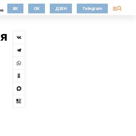
ВК
OK
ДЗЕН
Telegram
но
ая