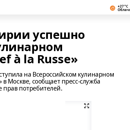
+27 °С
Облач
ирии успешно
улинарном
f à la Russe»
ступила на Всероссийском кулинарном
» в Москве, сообщает пресс-служба
е прав потребителей.