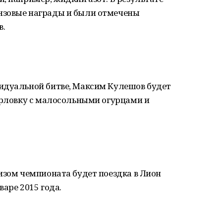
нзовые награды и были отмечены
в.
идуальной битве, Максим Кулешов будет
ерловку с малосольными огурцами и
изом чемпионата будет поездка в Лион
варе 2015 года.