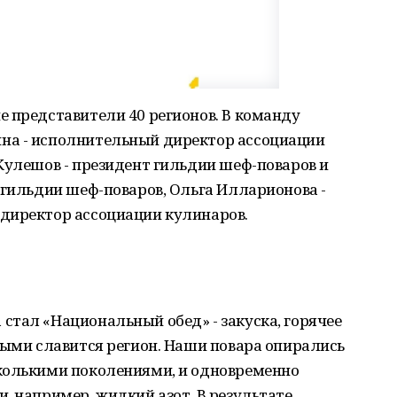
 представители 40 регионов. В команду
на - исполнительный директор ассоциации
Кулешов - президент гильдии шеф-поваров и
 гильдии шеф-поваров, Ольга Илларионова -
директор ассоциации кулинаров.
тал «Национальный обед» - закуска, горячее
рыми славится регион. Наши повара опирались
колькими поколениями, и одновременно
, например, жидкий азот. В результате