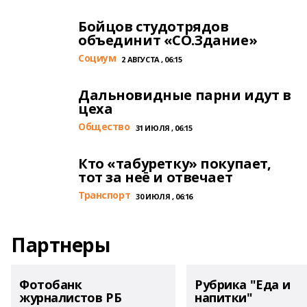
Бойцов студотрядов
объединит «СО.Здание»
Cоциум
2 АВГУСТА , 06:15
Дальновидные парни идут в
цеха
Общество
31 ИЮЛЯ , 06:15
Кто «табуретку» покупает,
тот за неё и отвечает
Транспорт
30 ИЮЛЯ , 06:16
Партнеры
Фотобанк
Рубрика "Еда и
журналистов РБ
напитки"