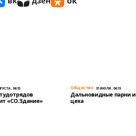
Общество
ГУСТА , 06:15
31 ИЮЛЯ , 06:15
студотрядов
Дальновидные парни и
ит «СО.Здание»
цеха