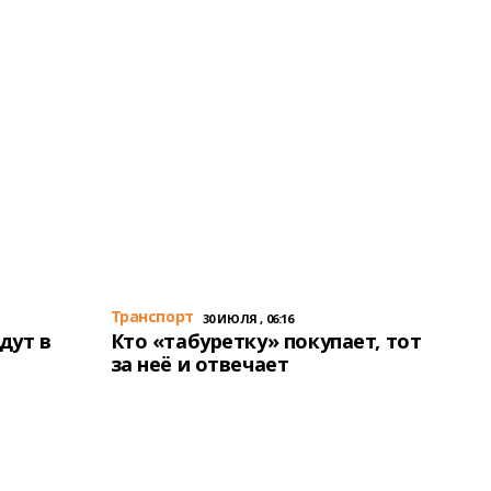
Транспорт
30 ИЮЛЯ , 06:16
дут в
Кто «табуретку» покупает, тот
за неё и отвечает