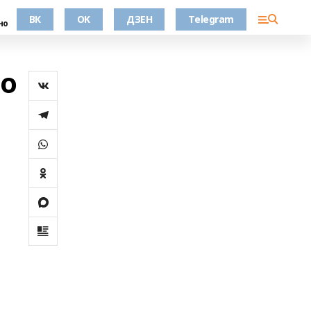
ВК
OK
ДЗЕН
Telegram
но
со