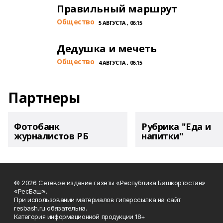
Правильный маршрут
Общество
5 АВГУСТА , 06:15
Дедушка и мечеть
Общество
4 АВГУСТА , 06:15
Партнеры
Фотобанк
Рубрика "Еда и
журналистов РБ
напитки"
© 2026 Сетевое издание газеты «Республика Башкортостан»
«РесБаш».
При использовании материалов гиперссылка на сайт
resbash.ru обязательна.
Категория информационной продукции 18+